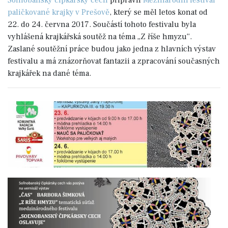
Soľnobanský čipkárský cech
připravil
Mezinárodní festival
paličkované krajky v Prešově
, který se měl letos konat od
22. do 24. června 2017. Součástí tohoto festivalu byla
vyhlášená krajkářská soutěž na téma „Z říše hmyzu“.
Zaslané soutěžní práce budou jako jedna z hlavních výstav
festivalu a má znázorňovat fantazii a zpracování současných
krajkářek na dané téma.