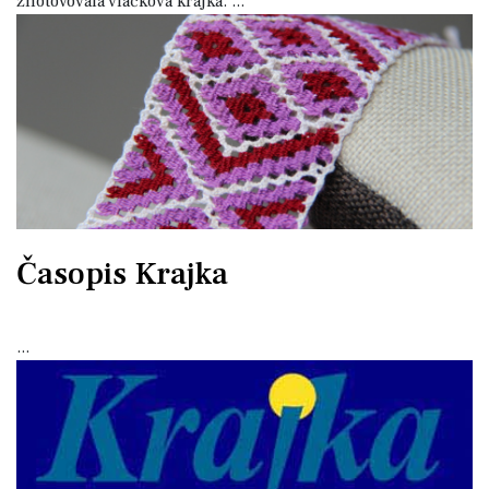
zhotovovala vláčková krajka.
...
Časopis Krajka
...