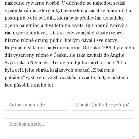
následné výtvarné tvorbě. V důchodu se náhodou setkal
s paličkováním, kterým byl okouzlen a začal se tomu učit a
postupně tvořit svá díla, která byla především tematicky
z jeho baletního a divadelního života. Byl hodně tvořivý a
rád experimentoval, a tak si tedy vymýšlel vlastní vzory,
hlavně různé druhy půdic, kterým dával i své názvy.
Nejznámější k nim patří cuchanina. Od roku 1990 byly jeho
díla vystaveny různě v Česku, ale také zavítala do Anglie,
Švýcarska a Německa. Těsně před jeho smrtí v roce 2005
byla celá jeho sbírka krajkových obrazů „Z baletu a
pohádek“ vystavena ve Stavovském divadle, tedy v místech,
kde působil mnoho let.