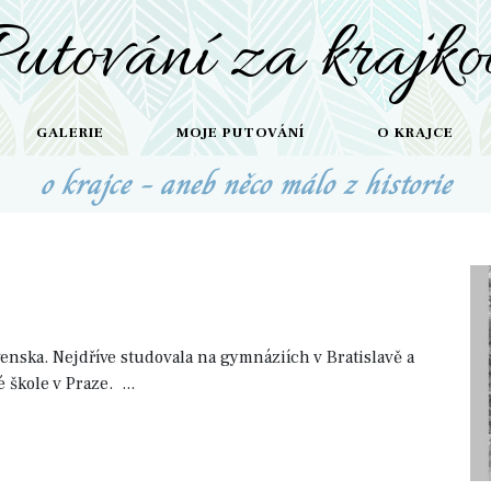
Putování za krajko
GALERIE
MOJE PUTOVÁNÍ
O KRAJCE
o krajce - aneb něco málo z historie
enska. Nejdříve studovala na gymnáziích v Bratislavě a
 škole v Praze.
...