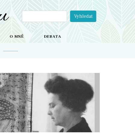
u
O MNĚ
DEBATA