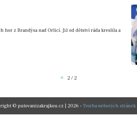
 hor z Brandýsa nad Orlicí. Již od dětství ráda kreslila a
«
2 / 2
right © putovanizakrajkou.cz | 2026 -
Tvorba webových stránek