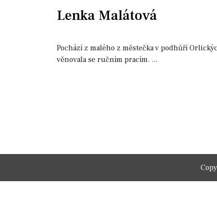
Lenka Malátová
Pochází z malého z městečka v podhůří Orlických
věnovala se ručním pracím.
...
Copy