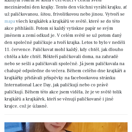
Každým rokem se koná v červenci v celém světě
mezinárodní den krajky. Tento den všichni vyrábí krajku, ať
už paličkovanou, šitou, frivolitkovou nebo jinou. Vytvoří se
mapa
všech krajkářek a krajkářů ve světě, které se do této
akce přihlásili. Potom si každý vytiskne papír se svým
jménem a zemí odkud je. V celém světě se už potom daný
den společně paličkuje a tvoří krajka. Letos to bylo v neděli
11. července. Paličkovat mohl každý, kdy chtěl, jak dlouho
chtěla a kde chtěl. Někteří paličkovali doma, na zahradě
nebo se sešli a paličkovali společně. Já jsem paličkovala na
chalupě odpoledne do večera. Během celého dne krajkáři a
krajkářky přidávali příspěvky na facebookovou stránku
International Lace Day, jak paličkují nebo co právě
paličkují. Během této akce jsem viděla, že je ve světě tolik
krajkářů a krajkářek, kteří se věnují paličkované i jiné
krajce, což je úžasné.