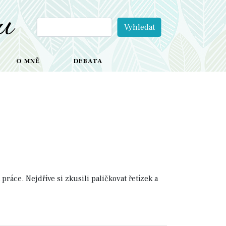
u
O MNĚ
DEBATA
ráce. Nejdříve si zkusili paličkovat řetízek a