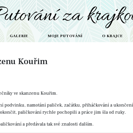
Putování za krajko
GALERIE
MOJE PUTOVÁNÍ
O KRAJCE
nzenu Kouřim
tečníky ve skanzenu Kouřim.
ní podvinku, namotání paliček, začátku, přiháčkování a ukončení p
dokončit, paličkování rychle pochopili a práce jim šla od ruky.
aličkování a předávala tak své znalosti dalším.