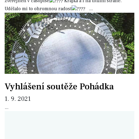
zveřejněn v časopise
Krajka a i na titulní straně.
Udělalo mi to ohromnou radost
...
Vyhlášení soutěže Pohádka
1. 9. 2021
...