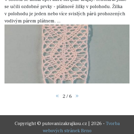
se učili ozdobné prvky - plátnové žilky v polohodu. Žilka
v polohodu je jeden nebo více svislých párů prohozených
vodivým párem plátnem.
...
«
»
2 / 6
Copyright © putovanizakrajkou.cz | 2026 -
Tvorba
webových stránek Brno